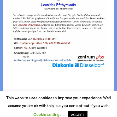
Beitragsnavigation
This website uses cookies to improve your experience. We'll
assume you're ok with this, but you can opt-out if you wish.
© Copyright 2026
Griechische Tänze mit Leonidas Efthymiadis
. Alle Rechte vorbehalten.
Fashion Icon | Developed By
Cookie settings
ACCEPT
Blossom Themes
. Powered by
WordPress
.
Impressum