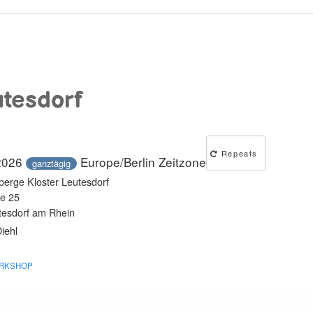
tesdorf
Repeats
 2026
Europe/Berlin Zeitzone
ganztägig
erge Kloster Leutesdorf
ße 25
tesdorf am Rhein
iehl
RKSHOP