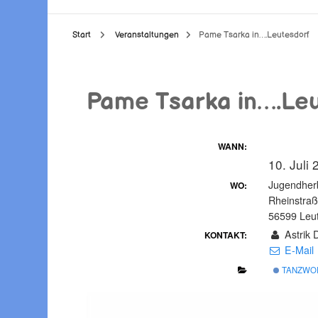
Start
Veranstaltungen
Pame Tsarka in….Leutesdorf
Pame Tsarka in….Leu
WANN:
10. Juli
Jugendherb
WO:
Rheinstra
56599 Leu
Astrik D
KONTAKT:
E-Mail
TANZWO