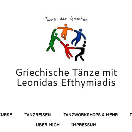
Griechische Tänze mit
Leonidas Efthymiadis
KURSE
´TANZREISEN
´TANZWORKSHOPS & MEHR
ÜBER MICH
IMPRESSUM