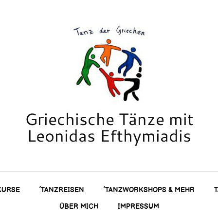
Griechische Tänze mit
Leonidas Efthymiadis
KURSE
´TANZREISEN
´TANZWORKSHOPS & MEHR
ÜBER MICH
IMPRESSUM