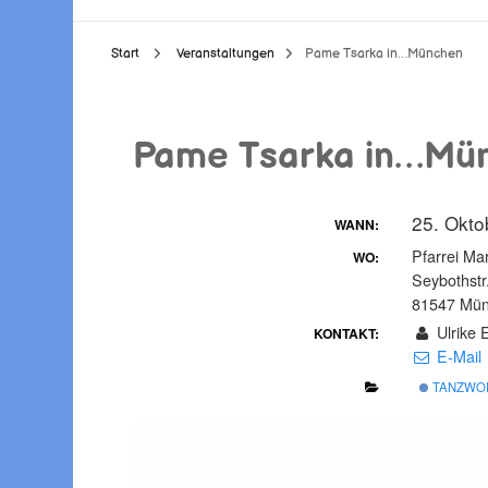
Start
Veranstaltungen
Pame Tsarka in…München
Pame Tsarka in…Mü
25. Okto
WANN:
Pfarrei Ma
WO:
Seybothstr
81547 Mü
Ulrike 
KONTAKT:
E-Mail
TANZWO