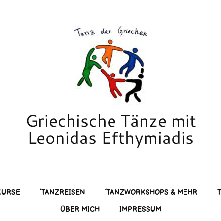
Griechische Tänze mit
Leonidas Efthymiadis
KURSE
´TANZREISEN
´TANZWORKSHOPS & MEHR
ÜBER MICH
IMPRESSUM