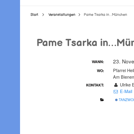
Start
Veranstaltungen
Pame Tsarka in…München
Pame Tsarka in…Mü
23. Nov
WANN:
Pfarrei Hei
WO:
Am Bienen
Ulrike 
KONTAKT:
E-Mail
TANZWO
Beitragsnavigation