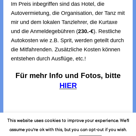
Im Preis inbegriffen sind das Hotel, die
Autovermietung, die Organisation, der Tanz
mit
mir und dem lokalen Tanzlehrer, die Kurtaxe
und die Anmeldegebühren (
230.-€
).
Restliche
Autokosten wie z.B. Sprit, werden geteilt durch
die Mitfahrenden.
Zusätzliche Kosten können
entstehen durch Ausflüge, etc.!
Für mehr Info und Fotos, bitte
HIER
Beitragsnavigation
This website uses cookies to improve your experience. We'll
assume you're ok with this, but you can opt-out if you wish.
© Copyright 2026
Griechische Tänze mit Leonidas Efthymiadis
. Alle Rechte vorbehalten.
Fashion Icon | Developed By